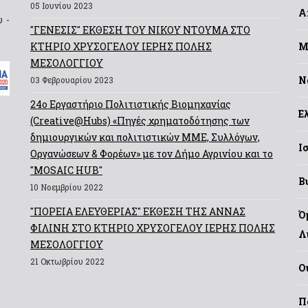
05 Ιουνίου 2023
Α
 -
"ΓΕΝΕΣΙΣ" ΕΚΘΕΣΗ ΤΟΥ ΝΙΚΟΥ ΝΤΟΥΜΑ ΣΤΟ
ΚΤΗΡΙΟ ΧΡΥΣΟΓΕΛΟΥ ΙΕΡΗΣ ΠΟΛΗΣ
Μ
ΜΕΣΟΛΟΓΓΙΟΥ
Ν
03 Φεβρουαρίου 2023
24ο Εργαστήριο Πολιτιστικής Βιομηχανίας
Ε
(Creative@Hubs) «Πηγές χρηματοδότησης των
δημιουργικών και πολιτιστικών ΜΜΕ, Συλλόγων,
Ι
Οργανώσεων & Φορέων» με τον Δήμο Αγρινίου και το
"MOSAIC HUB"
Β
10 Νοεμβρίου 2022
"ΠΟΡΕΙΑ ΕΛΕΥΘΕΡΙΑΣ" ΕΚΘΕΣΗ ΤΗΣ ΑΝΝΑΣ
Ό
ΦΙΛΙΝΗ ΣΤΟ ΚΤΗΡΙΟ ΧΡΥΣΟΓΕΛΟΥ ΙΕΡΗΣ ΠΟΛΗΣ
Λ
ΜΕΣΟΛΟΓΓΙΟΥ
21 Οκτωβρίου 2022
Ο
Π