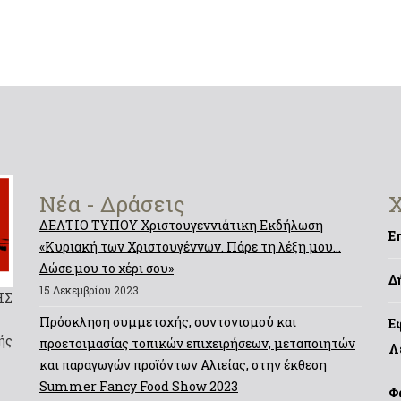
Νέα - Δράσεις
Χ
ΔΕΛΤΙΟ ΤΥΠΟΥ Χριστουγεννιάτικη Εκδήλωση
Ε
«Κυριακή των Χριστουγέννων. Πάρε τη λέξη μου…
Δώσε μου το χέρι σου»
Δ
15 Δεκεμβρίου 2023
ΗΣ
Πρόσκληση συμμετοχής, συντονισμού και
Ε
ής
προετοιμασίας τοπικών επιχειρήσεων, μεταποιητών
Λ
και παραγωγών προϊόντων Αλιείας, στην έκθεση
Summer Fancy Food Show 2023
Φ