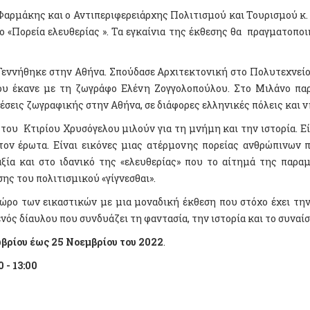
Φαρμάκης και ο Αντιπεριφερειάρχης Πολιτισμού και Τουρισμού κ.
ο «Πορεία ελευθερίας ». Τα εγκαίνια της έκθεσης θα πραγματοποι
 Γεννήθηκε στην Αθήνα. Σπούδασε Αρχιτεκτονική στο Πολυτεχνείο
ου έκανε με τη ζωγράφο Ελένη Ζογγολοπούλου. Στο Μιλάνο πα
σεις ζωγραφικής στην Αθήνα, σε διάφορες ελληνικές πόλεις και νη
του Κτιρίου Χρυσόγελου μιλούν για τη μνήμη και την ιστορία. Είν
 τον έρωτα. Είναι εικόνες μιας ατέρμονης πορείας ανθρώπινων
αξία και στο ιδανικό της «ελευθερίας» που το αίτημά της παραμ
ης του πολιτισμικού «γίγνεσθαι».
ώρο των εικαστικών με μια μοναδική έκθεση που στόχο έχει τη
νός δίαυλου που συνδυάζει τη φαντασία, την ιστορία και το συναί
ωβρίου έως 25 Νοεμβρίου του 2022
.
 - 13:00