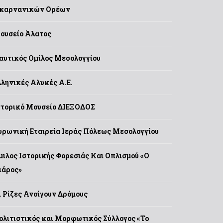
καρνανικών Ορέων
ουσείο Άλατος
αυτικός Ομίλος Μεσολογγίου
λληνικές Αλυκές Α.Ε.
στορικό Μουσείο ΔΙΕΞΟΔΟΣ
υρωνική Εταιρεία Ιεράς Πόλεως Μεσολογγίου
μιλος Ιστορικής Φορεσιάς Και Οπλισμού «Ο
ιάρος»
ι Ρίζες Ανοίγουν Δρόμους
ολιτιστικός και Μορφωτικός Σύλλογος «Το