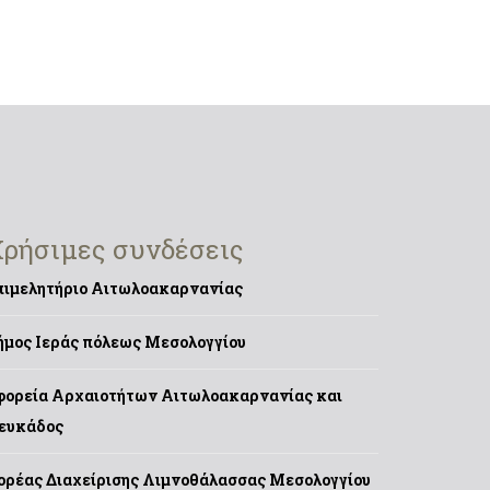
ρήσιμες συνδέσεις
πιμελητήριο Αιτωλοακαρνανίας
ήμος Ιεράς πόλεως Μεσολογγίου
φορεία Αρχαιοτήτων Αιτωλοακαρνανίας και
ευκάδος
ορέας Διαχείρισης Λιμνοθάλασσας Μεσολογγίου