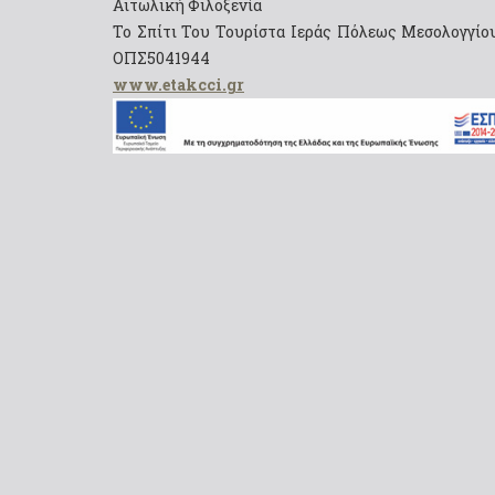
Αιτωλική Φιλοξενία
Το Σπίτι Του Τουρίστα Ιεράς Πόλεως Μεσολογγίου
ΟΠΣ5041944
www.etakcci.gr