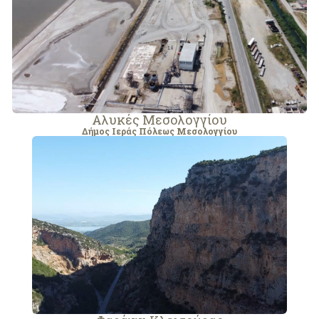
Αλυκές Μεσολογγίου
Δήμος Ιεράς Πόλεως Μεσολογγίου