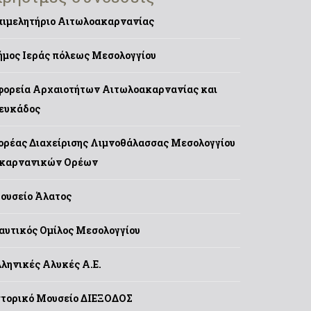
πιμελητήριο Αιτωλοακαρνανίας
ήμος Ιεράς πόλεως Μεσολογγίου
φορεία Αρχαιοτήτων Αιτωλοακαρνανίας και
ευκάδος
ορέας Διαχείρισης Λιμνοθάλασσας Μεσολογγίου
καρνανικών Ορέων
ουσείο Άλατος
αυτικός Ομίλος Μεσολογγίου
λληνικές Αλυκές Α.Ε.
στορικό Μουσείο ΔΙΕΞΟΔΟΣ