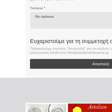
Textarea
*
Ευχαριστούμε για τη συμμετοχή 
Παρακαλούμε πατήστε "Αποστολή" για να στείλετε
ηλεκτρονική διεύθυνση info@aetolianphiloxenia.gr
Αποστολή