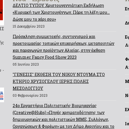
ΔΕΛΤΙΟ ΤΥΠΟΥ Χριστουγεννιάτικη Εκδήλωση
Ε
«Κυριακή των Χριστουγέννων. Πάρε τη λέξη μου…
Δώσε μου το χέρι σου»
Δ
15 Δεκεμβρίου 2023
ΗΣ
Πρόσκληση συμμετοχής, συντονισμού και
Ε
ής
προετοιμασίας τοπικών επιχειρήσεων, μεταποιητών
Λ
και παραγωγών προϊόντων Αλιείας, στην έκθεση
Summer Fancy Food Show 2023
Φ
05 Ιουνίου 2023
Α
 -
"ΓΕΝΕΣΙΣ" ΕΚΘΕΣΗ ΤΟΥ ΝΙΚΟΥ ΝΤΟΥΜΑ ΣΤΟ
ΚΤΗΡΙΟ ΧΡΥΣΟΓΕΛΟΥ ΙΕΡΗΣ ΠΟΛΗΣ
Μ
ΜΕΣΟΛΟΓΓΙΟΥ
Ν
03 Φεβρουαρίου 2023
24ο Εργαστήριο Πολιτιστικής Βιομηχανίας
Ε
(Creative@Hubs) «Πηγές χρηματοδότησης των
δημιουργικών και πολιτιστικών ΜΜΕ, Συλλόγων,
Ι
Οργανώσεων & Φορέων» με τον Δήμο Αγρινίου και το