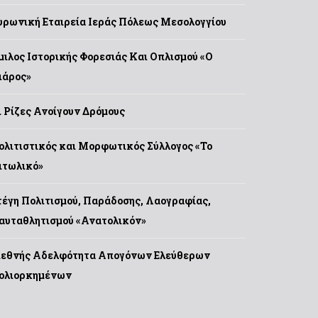
υρωνική Εταιρεία Ιεράς Πόλεως Μεσολογγίου
μιλος Ιστορικής Φορεσιάς Και Οπλισμού «Ο
ιάρος»
ι Ρίζες Ανοίγουν Δρόμους
ολιτιστικός και Μορφωτικός Σύλλογος «Το
ιτωλικό»
τέγη Πολιτισμού, Παράδοσης, Λαογραφίας,
αυταθλητισμού «Ανατολικόν»
ιεθνής Αδελφότητα Απογόνων Ελεύθερων
ολιορκημένων