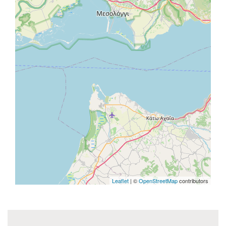
Leaflet
| ©
OpenStreetMap
contributors