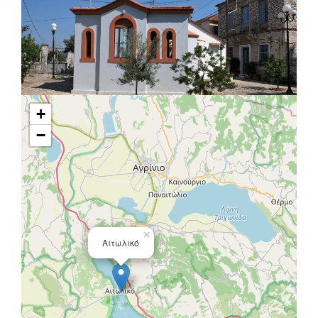
+
−
×
Αιτωλικό