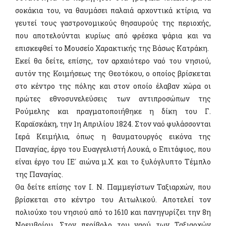
σοκάκια του, να θαυμάσει παλαιά αρχοντικά κτίρια, να
γευτεί τους γαστρονομικούς θησαυρούς της περιοχής,
που αποτελούνται κυρίως από φρέσκα ψάρια και να
επισκεφθεί το Μουσείο Χαρακτικής της Βάσως Κατράκη.
Εκεί θα δείτε, επίσης, τον αρχαιότερο ναό του νησιού,
αυτόν της Κοιμήσεως της Θεοτόκου, ο οποίος βρίσκεται
στο κέντρο της πόλης και στον οποίο έλαβαν χώρα οι
πρώτες εθνοσυνελεύσεις των αντιπροσώπων της
Ρούμελης και πραγματοποιήθηκε η δίκη του Γ.
Καραϊσκάκη, την 1η Απριλίου 1824. Στον ναό φυλάσσονται
Ιερά Κειμήλια, όπως η θαυματουργός εικόνα της
Παναγίας, έργο του Ευαγγελιστή Λουκά, ο Επιτάφιος, που
είναι έργο του ΙΕ΄ αιώνα μ.Χ. και το ξυλόγλυπτο Τέμπλο
της Παναγίας.
Θα δείτε επίσης τον Ι. Ν. Παμμεγίστων Ταξιαρχών, που
βρίσκεται στο κέντρο του Αιτωλικού. Αποτελεί τον
πολιούχο του νησιού από το 1610 και πανηγυρίζει την 8η
Νοεμβρίου. Στον περίβολο του ναού των Ταξιαρχών