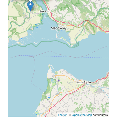
Leaflet
| ©
OpenStreetMap
contributors