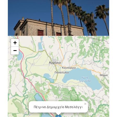
+
−
×
Πέτρινο Δημαρχείο Μεσολόγγι