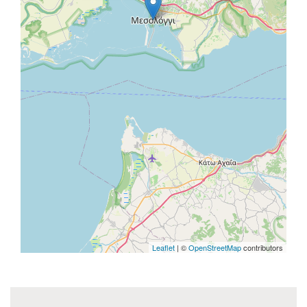
Leaflet
| ©
OpenStreetMap
contributors