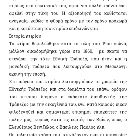
κυρίως στο εσωτερικό του, αφού για πολλά χρόνια έχει
αφεθεί στην τύχη του. Η αξιοποίησή του καθίσταται
αναγκαία, καθώς η φθορά χρόνο με τον χρόνο προχωρά
και η κατάσταση του κτιρίου επιδεινώνεται.
Ιστορία κτιρίου
Το κτίριο θεμελιώθηκε κατά τα τέλη του 19ου αιώνα,
μάλλον οικοδομήθηκε γύρω στο 1860, με σκοπό να
στεγάσει την τότε Εθνική Τράπεζα, που ήταν και η
μοναδική Τράπεζα που λειτουργούσε στο Μεσολόγγι
εκείνη την εποχή.
Στο ισόγειο του κτιρίου λειτουργούσαν τα γραφεία της
Εθνικής Τράπεζας και στα δωμάτια του επάνω ορόφου
του κτιρίου διέμενε ο εκάστοτε διευθυντής της
Τράπεζας με την οικογένειά του, ενώ κατά καιρούς είχαν
φιλοξενηθεί και σημαντικοί επίσημοι επισκέπτες της
πόλης μας, κυρίως κατά τις εορτές των Βαΐων, όπως ο
Ελευθέριος Βενιζέλος, ο Βασιλεύς Παύλος κλπ.
Ως τελευταία χρήση του, στεγάζονταν εκεί οι υπηρεσίες