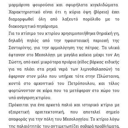
μαρμάρινα φουρούσια και σφυρήλατα κιγκλιδώματα.
Χαρακτηριστικό είναι ότι η κύρια όψη (βόρεια) έχει
διαμορφωθεί όλη από λαξευτό πορόλιθο με το
διακοσμητικό πηχάρισμα.
Για το χτίσιμο του κτιρίου χρησιμοποιήθηκε Θηραϊκή γη,
δηλαδή πηλός από την ηφαιστειακή περιοχή της
Σαντορίνης, για την αρμολόγηση της πέτρας. Τα υλικά
έφταναν στο Μεσολόγγι με μεγάλα καΐκια μέχρι τον Αη
Σώστη, από εκεί μικρότερα πριάρια (είδος βάρκας ειδικής
για να πλέει στα ρηχά νερά των λιμνοθαλασσών) τα
έφερναν στον μόλο που υπήρχε τότε στην Πλώσταινα,
κοντά στο αρχοντικό του Πετρόπουλου, και τέλος
φορτώνονταν σε κάρα που τα μετέφεραν στο χώρο του
υπό ανέγερση κτιρίου.
Πρόκειται για ένα αρκετά παλιό και ιστορικό κτίριο με
εξαιρετική αρχιτεκτονική, που αποτελεί σημείο
αναφοράς για την πόλη του Μεσολογγίου. Το κτίριο λόγω
της παλαιότητάς του αντιμετωπίζει σοβαρά προβλήματα,