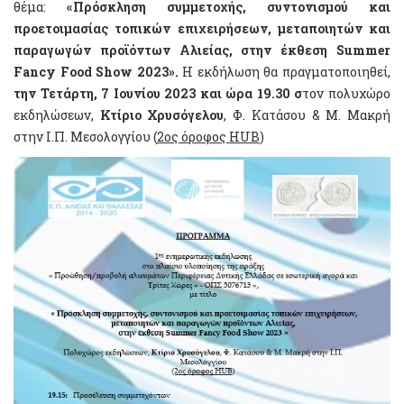
θέμα:
«
Πρόσκληση συμμετοχής, συντονισμού και
προετοιμασίας
τοπικών επιχειρήσεων, μεταποιητών και
παραγωγών προϊόντων Αλιείας,
στην
έκθεση
Summer
Fancy Food Show 2023
».
Η εκδήλωση θα πραγματοποιηθεί,
την Τετάρτη
, 7 Ιουνίου 2023
και ώρα 19.30 σ
τον πολυχώρο
εκδηλώσεων,
Κτίριο Χρυσόγελου
, Φ. Κατάσου & Μ. Μακρή
στην Ι.Π. Μεσολογγίου (
2
ο
ς όροφος HUB
)