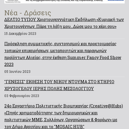
Νέα - Δράσεις
ΔΕΛΤΙΟ ΤΥΠΟΥ Χριστουγεννιάτικη Εκδήλωση «Κυριακή των
Χριστουγέννων. Πάρε τη λέξη μου…Δώσε μου το χέρι σου»
15 Δεκεμβρίου 2023
Πρόσκληση συμμετοχής, συντονισμού και προετοιμασίας
τοπικών επιχειρήσεων, μεταποιητών και παραγωγών
προϊόντων Αλιείας, στην έκθεση Summer Fancy Food Show
2023
05 Ιουνίου 2023
"ΓΕΝΕΣΙΣ" ΕΚΘΕΣΗ ΤΟΥ ΝΙΚΟΥ ΝΤΟΥΜΑ ΣΤΟ ΚΤΗΡΙΟ
ΧΡΥΣΟΓΕΛΟΥ ΙΕΡΗΣ ΠΟΛΗΣ ΜΕΣΟΛΟΓΓΙΟΥ
03 Φεβρουαρίου 2023
24ο Εργαστήριο Πολιτιστικής Βιομηχανίας (Creative@Hubs)
«Πηγές χρηματοδότησης των δημιουργικών και
πολιτιστικών ΜΜΕ, Συλλόγων, Οργανώσεων & Φορέων» με
τον Δήμο Αγρινίου και το "MOSAIC HUB"