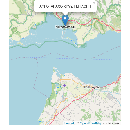
×
ΑΥΓΟΤΑΡΑΧΟ ΧΡΥΣΗ ΕΠΙΛΟΓΗ
Leaflet
| ©
OpenStreetMap
contributors