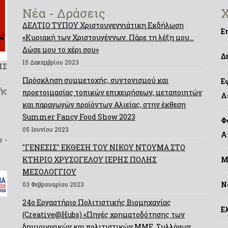
Νέα - Δράσεις
Χ
ΔΕΛΤΙΟ ΤΥΠΟΥ Χριστουγεννιάτικη Εκδήλωση
Ε
«Κυριακή των Χριστουγέννων. Πάρε τη λέξη μου…
Δώσε μου το χέρι σου»
Δ
15 Δεκεμβρίου 2023
ΗΣ
Πρόσκληση συμμετοχής, συντονισμού και
Ε
ής
προετοιμασίας τοπικών επιχειρήσεων, μεταποιητών
Λ
και παραγωγών προϊόντων Αλιείας, στην έκθεση
Summer Fancy Food Show 2023
Φ
05 Ιουνίου 2023
Α
 -
"ΓΕΝΕΣΙΣ" ΕΚΘΕΣΗ ΤΟΥ ΝΙΚΟΥ ΝΤΟΥΜΑ ΣΤΟ
ΚΤΗΡΙΟ ΧΡΥΣΟΓΕΛΟΥ ΙΕΡΗΣ ΠΟΛΗΣ
Μ
ΜΕΣΟΛΟΓΓΙΟΥ
Ν
03 Φεβρουαρίου 2023
24ο Εργαστήριο Πολιτιστικής Βιομηχανίας
Ε
(Creative@Hubs) «Πηγές χρηματοδότησης των
δημιουργικών και πολιτιστικών ΜΜΕ, Συλλόγων,