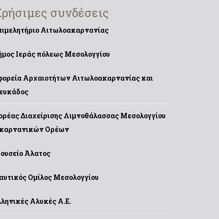
ρήσιμες συνδέσεις
πιμελητήριο Αιτωλοακαρνανίας
ήμος Ιεράς πόλεως Μεσολογγίου
φορεία Αρχαιοτήτων Αιτωλοακαρνανίας και
ευκάδος
ορέας Διαχείρισης Λιμνοθάλασσας Μεσολογγίου
καρνανικών Ορέων
ουσείο Άλατος
αυτικός Ομίλος Μεσολογγίου
λληνικές Αλυκές Α.Ε.