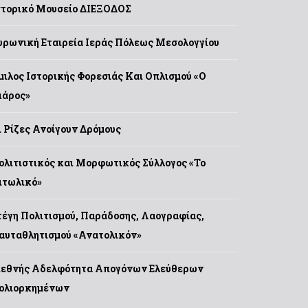
στορικό Μουσείο ΔΙΕΞΟΔΟΣ
υρωνική Εταιρεία Ιεράς Πόλεως Μεσολογγίου
μιλος Ιστορικής Φορεσιάς Και Οπλισμού «Ο
ιάρος»
ι Ρίζες Ανοίγουν Δρόμους
ολιτιστικός και Μορφωτικός Σύλλογος «Το
ιτωλικό»
τέγη Πολιτισμού, Παράδοσης, Λαογραφίας,
αυταθλητισμού «Ανατολικόν»
ιεθνής Αδελφότητα Απογόνων Ελεύθερων
ολιορκημένων