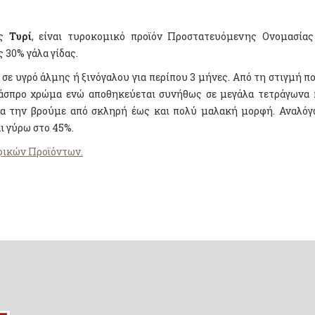
ως
Τυρί
, είναι τυροκομικό προϊόν Προστατευόμενης Ονομασίας
 30% γάλα γίδας.
σε υγρό άλμης ή ξινόγαλου για περίπου 3 μήνες. Από τη στιγμή π
ι άσπρο χρώμα ενώ αποθηκεύεται συνήθως σε μεγάλα τετράγωνα κ
α την βρούμε από σκληρή έως και πολύ μαλακή μορφή. Αναλόγως
ι γύρω στο 45%.
οφικών Προϊόντων.