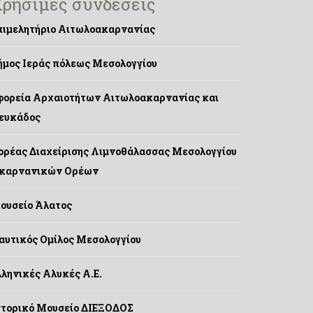
ρήσιμες συνδέσεις
πιμελητήριο Αιτωλοακαρνανίας
ήμος Ιεράς πόλεως Μεσολογγίου
φορεία Αρχαιοτήτων Αιτωλοακαρνανίας και
ευκάδος
ορέας Διαχείρισης Λιμνοθάλασσας Μεσολογγίου
καρνανικών Ορέων
ουσείο Άλατος
αυτικός Ομίλος Μεσολογγίου
λληνικές Αλυκές Α.Ε.
στορικό Μουσείο ΔΙΕΞΟΔΟΣ