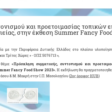
ονισμού και προετοιμασίας τοπικών ε
ιείας, στην έκθεση Summer Fancy Foo
σία με την Περιφέρεια Δυτικής Ελλάδος στο πλαίσιο υλοποίη
αι Τρίτες Χώρες » - ΟΠΣ 5076713 »,
 θέμα:
«
Πρόσκληση συμμετοχής, συντονισμού και προετοιμ
mmer Fancy Food Show 2023
».
Η εκδήλωση θα πραγματοποιηθε
ατάσου & Μ. Μακρή στην Ι.Π. Μεσολογγίου (
2
ο
ς όροφος HUB
)