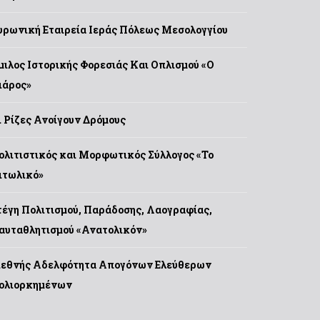
υρωνική Εταιρεία Ιεράς Πόλεως Μεσολογγίου
μιλος Ιστορικής Φορεσιάς Και Οπλισμού «Ο
ιάρος»
ι Ρίζες Ανοίγουν Δρόμους
ολιτιστικός και Μορφωτικός Σύλλογος «Το
ιτωλικό»
τέγη Πολιτισμού, Παράδοσης, Λαογραφίας,
αυταθλητισμού «Ανατολικόν»
ιεθνής Αδελφότητα Απογόνων Ελεύθερων
ολιορκημένων