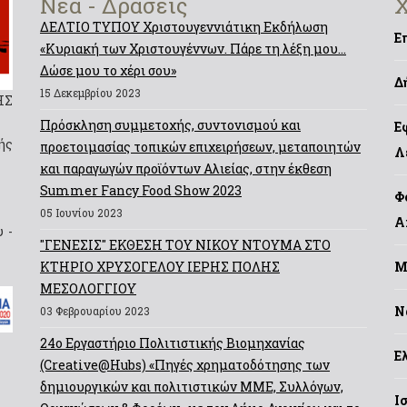
Νέα - Δράσεις
Χ
ΔΕΛΤΙΟ ΤΥΠΟΥ Χριστουγεννιάτικη Εκδήλωση
Ε
«Κυριακή των Χριστουγέννων. Πάρε τη λέξη μου…
Δώσε μου το χέρι σου»
Δ
15 Δεκεμβρίου 2023
ΗΣ
Πρόσκληση συμμετοχής, συντονισμού και
Ε
ής
προετοιμασίας τοπικών επιχειρήσεων, μεταποιητών
Λ
και παραγωγών προϊόντων Αλιείας, στην έκθεση
Summer Fancy Food Show 2023
Φ
05 Ιουνίου 2023
Α
 -
"ΓΕΝΕΣΙΣ" ΕΚΘΕΣΗ ΤΟΥ ΝΙΚΟΥ ΝΤΟΥΜΑ ΣΤΟ
ΚΤΗΡΙΟ ΧΡΥΣΟΓΕΛΟΥ ΙΕΡΗΣ ΠΟΛΗΣ
Μ
ΜΕΣΟΛΟΓΓΙΟΥ
Ν
03 Φεβρουαρίου 2023
24ο Εργαστήριο Πολιτιστικής Βιομηχανίας
Ε
(Creative@Hubs) «Πηγές χρηματοδότησης των
δημιουργικών και πολιτιστικών ΜΜΕ, Συλλόγων,
Ι