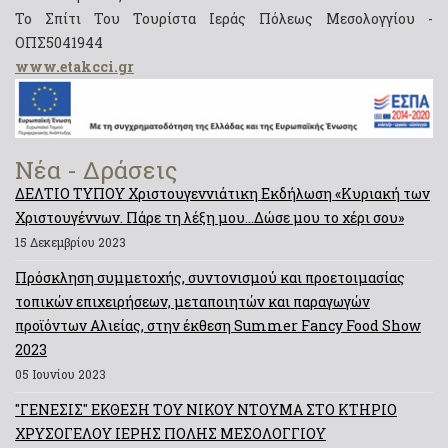
Το Σπίτι Του Τουρίστα Ιεράς Πόλεως Μεσολογγίου -
ΟΠΣ5041944
www.etakcci.gr
Νέα - Δράσεις
ΔΕΛΤΙΟ ΤΥΠΟΥ Χριστουγεννιάτικη Εκδήλωση «Κυριακή των
Χριστουγέννων. Πάρε τη λέξη μου…Δώσε μου το χέρι σου»
15 Δεκεμβρίου 2023
Πρόσκληση συμμετοχής, συντονισμού και προετοιμασίας
τοπικών επιχειρήσεων, μεταποιητών και παραγωγών
προϊόντων Αλιείας, στην έκθεση Summer Fancy Food Show
2023
05 Ιουνίου 2023
"ΓΕΝΕΣΙΣ" ΕΚΘΕΣΗ ΤΟΥ ΝΙΚΟΥ ΝΤΟΥΜΑ ΣΤΟ ΚΤΗΡΙΟ
ΧΡΥΣΟΓΕΛΟΥ ΙΕΡΗΣ ΠΟΛΗΣ ΜΕΣΟΛΟΓΓΙΟΥ