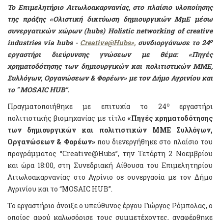
Το Επιμελητήριο Αιτωλοακαρνανίας, στο πλαίσιο υλοποίησης
της πράξης
«Ολιστική δικτύωση δημιουργικών ΜμΕ μέσω
συνεργατικών χώρων (hubs) Holistic networking of creative
ο
industries via hubs -
Creative@Hubs»,
συνδιοργάνωσε το 24
εργαστήρι διεύρυνσης γνώσεων με θέμα:
«Π
ηγές
χρηματοδότησης των δημιουργικών και πολιτιστικών ΜΜΕ
,
Συλλόγων, Οργανώσεων & Φορέων
»
με τον
Δήμο Αγρινίου
και
το "
MOSAIC
HUB
".
ο
Πραγματοποιήθηκε με επιτυχία το 24
εργαστήρι
πολιτιστικής βιομηχανίας με τίτλο
«Π
ηγές χρηματοδότησης
των δημιουργικών και πολιτιστικών ΜΜΕ Συλλόγων,
Οργανώσεων & Φορέων
»
που διενεργήθηκε στο πλαίσιο του
προγράμματος “Creative@Hubs”, την Τετάρτη 2 Νοεμβρίου
και ώρα 18:00, στη Συνεδριακή Αίθουσα του Επιμελητηρίου
Αιτωλοακαρνανίας στο Αγρίνιο σε συνεργασία με τον Δήμο
Αγρινίου και το “MOSAIC HUB”.
Το εργαστήριο άνοιξε ο υπεύθυνος έργου Γιώργος Ρόμπολας, ο
οποίος αφού καλωσόρισε τους συμμετέχοντες, αναφέρθηκε