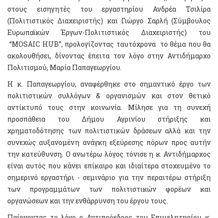
στους εισηγητές του εργαστηρίου Ανδρέα Τσιλίρα
(Πολιτιστικός Διαχειριστής) και Γιώργο Σαρλή (Σύμβουλος
Ευρωπαϊκών Έργων-Πολιτιστικός Διαχειριστής) του
“MOSAIC HUB”, προλογίζοντας ταυτόχρονα το θέμα που θα
ακολουθήσει, δίνοντας έπειτα τον λόγο στην Αντιδήμαρχο
Πολιτισμού, Μαρία Παπαγεωργίου.
Η κ. Παπαγεωργίου, αναφέρθηκε στο σημαντικό έργο των
πολιτιστικών συλλόγων & οργανισμών και στον θετικό
αντίκτυπό τους στην κοινωνία. Μίλησε για τη συνεχή
προσπάθεια του Δήμου Αγρινίου στήριξης και
χρηματοδότησης των πολιτιστικών δράσεων αλλά και την
συνεχώς αυξανομένη ανάγκη εξεύρεσης πόρων προς αυτήν
την κατεύθυνση. Ο ανωτέρω λόγος τόνισε η κ. Αντιδήμαρχος
είναι αυτός που κάνει επίκαιρο και ιδιαίτερα στοχευμένο το
σημερινό εργαστήρι - σεμινάριο για την περαιτέρω στήριξη
των προγραμμάτων των πολιτιστικών φορέων και
οργανώσεων και την ενθάρρυνση του έργου τους.
Παίρνοντας το λόγο ο Αντιπρόεδρος του Επιμελητηρίου κ.