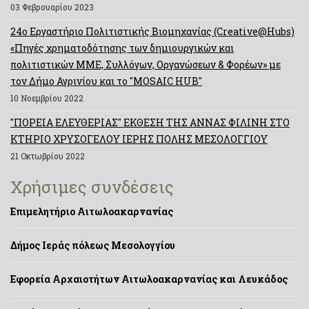
03 Φεβρουαρίου 2023
24ο Εργαστήριο Πολιτιστικής Βιομηχανίας (Creative@Hubs)
«Πηγές χρηματοδότησης των δημιουργικών και
πολιτιστικών ΜΜΕ, Συλλόγων, Οργανώσεων & Φορέων» με
τον Δήμο Αγρινίου και το "MOSAIC HUB"
10 Νοεμβρίου 2022
"ΠΟΡΕΙΑ ΕΛΕΥΘΕΡΙΑΣ" ΕΚΘΕΣΗ ΤΗΣ ΑΝΝΑΣ ΦΙΛΙΝΗ ΣΤΟ
ΚΤΗΡΙΟ ΧΡΥΣΟΓΕΛΟΥ ΙΕΡΗΣ ΠΟΛΗΣ ΜΕΣΟΛΟΓΓΙΟΥ
21 Οκτωβρίου 2022
Χρήσιμες συνδέσεις
Επιμελητήριο Αιτωλοακαρνανίας
Δήμος Ιεράς πόλεως Μεσολογγίου
Εφορεία Αρχαιοτήτων Αιτωλοακαρνανίας και Λευκάδος